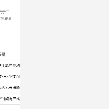
低于三
临界饱和