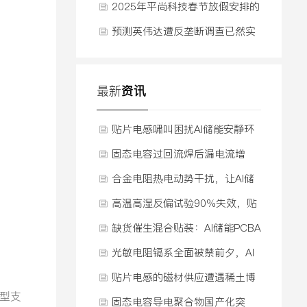
的角色
绿色实践与解决方案
2025年平尚科技春节放假安排的
通知
​预测英伟达遭反垄断调查已然实
现！！二极管将会为国内半导体
带来进一步的提升
最新
资讯
​贴片电感啸叫困扰AI储能安静环
境，环氧树脂灌封与结构胶加固
​固态电容过回流焊后漏电流增
的声学实测
大，AI储能产线SMT温度曲线的
​合金电阻热电动势干扰，让AI储
针对性优化
能电芯内阻测算误差8%，如何补
高温高湿反偏试验90%失效，贴
偿？
片二极管在AI储能户外一体柜的
缺货催生混合贴装：AI储能PCBA
防潮薄弱点
上同时出现0402与1206贴片电
​光敏电阻镉系全面被禁前夕，AI
阻的怪相解读
储能微光检测用硫化镉的环保替
贴片电感的磁材供应遭遇稀土博
选型支
代倒计时
弈，AI储能斩波器降频避险的无
固态电容导电聚合物国产化突