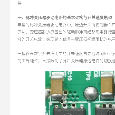
持。
一、脉冲变压器驱动电路的基本架构与开关速度瓶颈
典型的脉冲变压器驱动电路中，原边开关由控制器IC
原边，变压器副边感应出的驱动脉冲再经整形电路接至
够的开关电流、实现输入信号与变压器初级阻抗的电
三极管在数字开关应用中的开关速度由导通时间ton与
的主导地位，直接限制了脉冲变压器原边电流的切换