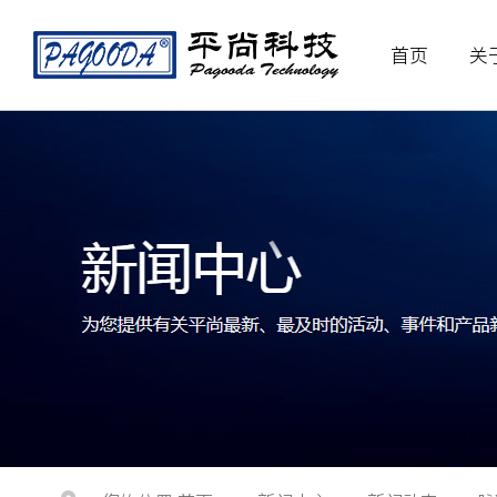
首页
关
产品中心
应用领域
关于平尚
被动元件
电源产品
公司简介
贴片电容
安规电容
高压
智能化产品
企业文化
贴片电阻
精密电阻
大功
自动化设备
贴片电感
一体成型电感
高频
瓷片电容
光敏电阻
主动元件
贴片二极管
贴片三极管
场效
消规类