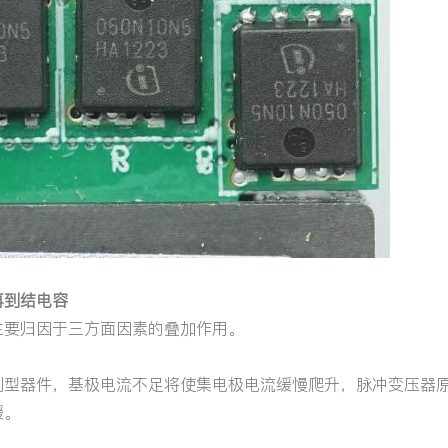
再到结电容
主要归因于三方面因素的叠加作用。
制型器件，基极电流不足将使集电极电流缓慢爬升，脉冲变压器
缓。