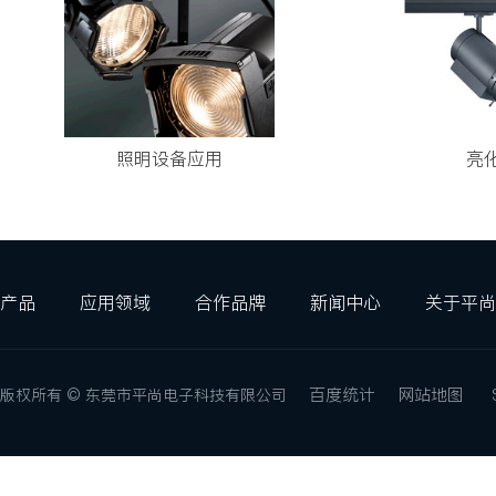
照明设备应用
亮
产品
应用领域
合作品牌
新闻中心
关于平尚
百度统计
网站地图
版权所有 © 东莞市平尚电子科技有限公司