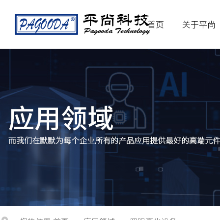
首页
关于平尚
产品中心
应用领域
关于平尚
被动元件
电源产品
公司简介
机器
精
贴片电容
安规电容
高压电容
智能化产品
企业文化
汽车
组
贴片电阻
精密电阻
大功率电阻
自动化设备
新能
贴片电感
一体成型电感
高频电感
瓷片电容
光敏电阻
主动元件
贴片二极管
贴片三极管
场效应管
消规类