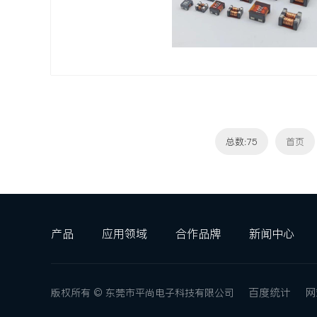
总数:75
首页
产品
应用领域
合作品牌
新闻中心
百度统计
网
版权所有 © 东莞市平尚电子科技有限公司