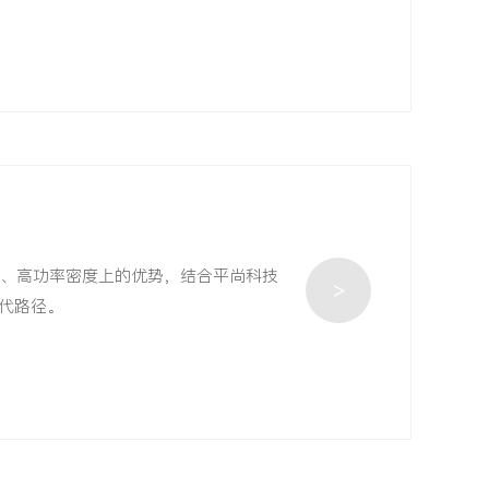
漂、高功率密度上的优势，结合平尚科技
>
替代路径。