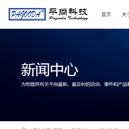
首页
关
产品中心
应用领域
关于平尚
被动元件
电源产品
公司简介
贴片电容
安规电容
高压
智能化产品
企业文化
贴片电阻
精密电阻
大功
自动化设备
贴片电感
一体成型电感
高频
瓷片电容
光敏电阻
主动元件
贴片二极管
贴片三极管
场效
消规类