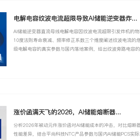
电解电容纹波电流超限导致AI储能逆变器炸...
AI储能逆变器直流母线电解电容因纹波电流超限引发炸机的
10度法则寿命衰减、频率修正系数三个维度阐述纹波电流的危害
级电解电容的真实参数与国内落地案例，给出纹波旁路电容
​涨价函满天飞的2026，AI储能熔断器...
分析2026年被动元件涨价函对AI储能成本的冲击，对比熔断
性能差异，结合平尚科技NTC产品参数与国内AI储能PCS