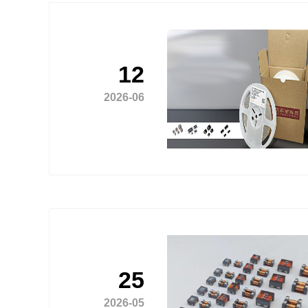
12
2026-06
25
2026-05