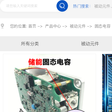
贴片电容
钽电容
薄膜电容
热门搜索：
被动元件
合金电阻
压敏电阻
贴片磁珠
车规类
您的位置:
首页
->
产品中心
->
被动元件
->
固态电容
车规电容
车规电解电容
车规电阻
所有分类
被动元件