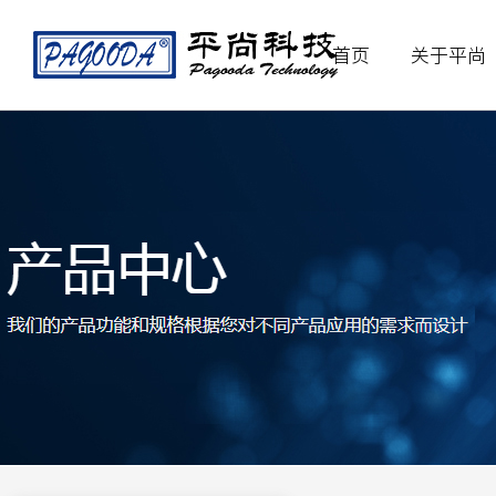
首页
关于平尚
产品中心
应用领域
关于平尚
被动元件
电源产品
公司简介
机器
精
贴片电容
安规电容
高压电容
智能化产品
企业文化
汽车
组
贴片电阻
精密电阻
大功率电阻
自动化设备
新能
贴片电感
一体成型电感
高频电感
瓷片电容
光敏电阻
主动元件
贴片二极管
贴片三极管
场效应管
消规类