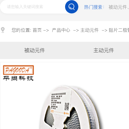
贴片电容
钽电容
薄膜电容
热门搜索：
被动元件
合金电阻
压敏电阻
贴片磁珠
车规类
您的位置:
首页
->
产品中心
->
主动元件
->
贴片二极
车规电容
车规电解电容
车规电阻
被动元件
主动元件