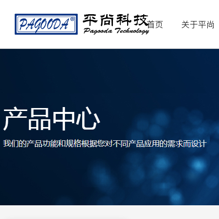
首页
关于平尚
产品中心
应用领域
关于平尚
被动元件
电源产品
公司简介
机器
精
贴片电容
安规电容
高压电容
智能化产品
企业文化
汽车
组
贴片电阻
精密电阻
大功率电阻
自动化设备
新能
贴片电感
一体成型电感
高频电感
瓷片电容
光敏电阻
主动元件
贴片二极管
贴片三极管
场效应管
消规类