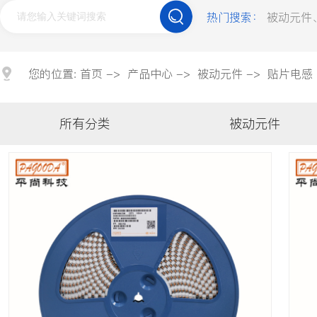
贴片电容
钽电容
薄膜电容
热门搜索：
被动元件
合金电阻
压敏电阻
贴片磁珠
车规类
您的位置:
首页
->
产品中心
->
被动元件
->
贴片电感
车规电容
车规电解电容
车规电阻
所有分类
被动元件