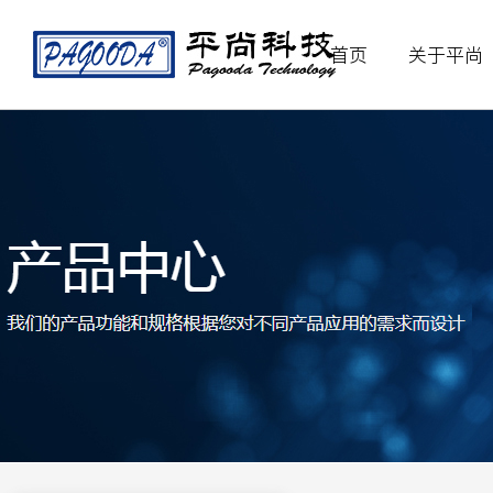
首页
关于平尚
产品中心
应用领域
关于平尚
被动元件
电源产品
公司简介
机器
精
贴片电容
安规电容
高压电容
智能化产品
企业文化
汽车
组
贴片电阻
精密电阻
大功率电阻
自动化设备
新能
贴片电感
一体成型电感
高频电感
瓷片电容
光敏电阻
主动元件
贴片二极管
贴片三极管
场效应管
消规类