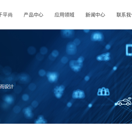
于平尚
产品中心
应用领域
新闻中心
联系我
新闻中心
机器人
精神理念
荣誉证书
网络通讯设备
工厂车间
公司动态
休闲娱乐
电容
钽电容
薄膜电容
汽车电子
组织结构
公司一角
照明亮化设备
行业动态
无人机
率电阻
热敏电阻
合金电阻
新能源产品
医疗设备
常见问题
仪表仪器
电感
功率电感
贴片绕线电感
应管
光耦
桥堆