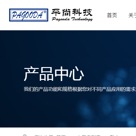
首页
关
产品中心
应用领域
关于平尚
被动元件
电源产品
公司简介
贴片电容
安规电容
高压
智能化产品
企业文化
贴片电阻
精密电阻
大功
自动化设备
贴片电感
一体成型电感
高频
瓷片电容
光敏电阻
主动元件
贴片二极管
贴片三极管
场效
消规类